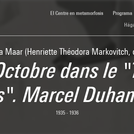
(current)
El Centre en metamorfosis
Programa
Hága
a Maar (Henriette Théodora Markovitch, d
Octobre dans le "
es". Marcel Duh
1935 - 1936