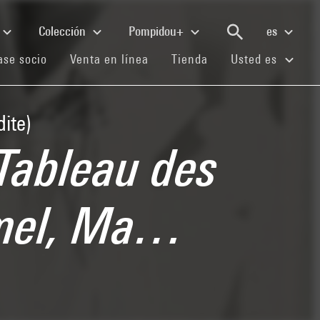
Colección
Pompidou+
es
(current)
(current)
(current)
se socio
Venta en línea
Tienda
Usted es
ite)
Tableau des
amel, Ma…