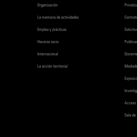
Organización
Privati
La memoria de actividades
Contrato
Empleo y prácticas
Solicit
Hacerse socio
Publica
Internacional
Docent
La acción territorial
Mediado
Exposici
Investi
Acceso 
Sala de