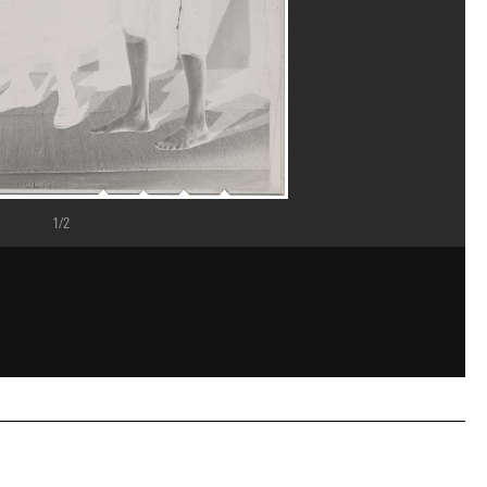
1/2
 GrandPalaisRmn