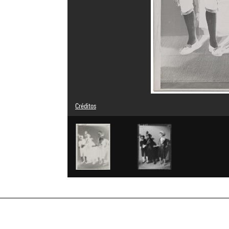
Créditos
© Adagp, Paris
Créditos fotográficos : Centre Pompidou, MNAM-CCI/Dist.
Referencia de la imagen : 4G37511
Difusión de la imagen :
GrandPalaisRmnPhoto