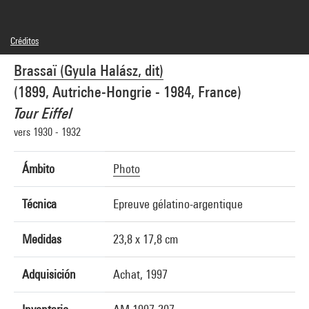
Créditos
© Estate Brassaï - GrandPalaisRmn
Brassaï (Gyula Halász, dit)
Créditos fotográficos : Centre Pompidou, MNAM-CCI/Philippe Migeat/Dist.
GrandPalaisRmn
(1899, Autriche-Hongrie - 1984, France)
Referencia de la imagen : 4N14646
Difusión de la imagen :
Tour Eiffel
GrandPalaisRmnPhoto
vers 1930 - 1932
Ámbito
Photo
Técnica
Epreuve gélatino-argentique
Medidas
23,8 x 17,8 cm
Adquisición
Achat, 1997