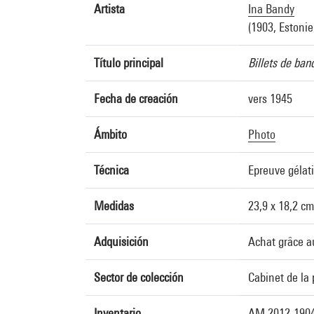
Artista
Ina Bandy
(1903, Estonie
Título principal
Billets de ban
Fecha de creación
vers 1945
Ámbito
Photo
Técnica
Epreuve gélat
Medidas
23,9 x 18,2 cm
Adquisición
Achat grâce a
Sector de colección
Cabinet de la
Inventario
AM 2012-190