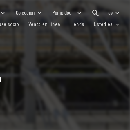
Colección
Pompidou+
es
(current)
(current)
(current)
se socio
Venta en línea
Tienda
Usted es
e