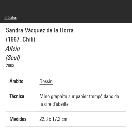
Créditos
© Adagp, Paris
Sandra Vásquez de la Horra
Créditos fotográficos : Centre Pompidou, MNAM-CCI/Hélène Mauri/Dist.
GrandPalaisRmn
(1967, Chili)
Referencia de la imagen : 4Y03775
Difusión de la imagen :
Allein
GrandPalaisRmnPhoto
(Seul)
2003
Ámbito
Dessin
Técnica
Mine graphite sur papier trempé dans de
la cire d'abeille
Medidas
22,3 x 17,2 cm