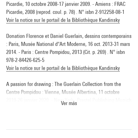
Picardie, 10 octobre 2008-17 janvier 2009. - Amiens : FRAC
Picardie, 2008 (reprod. coul. p. 78) . N° isbn 2-912258-08-1
Voir la notice sur le portail de la Bibliothèque Kandinsky
Donation Florence et Daniel Guerlain, dessins contemporains
: Paris, Musée National d''Art Moderne, 16 oct. 2013-31 mars
2014. - Paris : Centre Pompidou, 2013 (Cit. p. 269) . N° isbn
978-2-84426-625-5
Voir la notice sur le portail de la Bibliothèque Kandinsky
A passion for drawing : The Guerlain Collection from the
Centre Pompidou : Vienne, Musée Albertina, 11 octobre
2019-26 janvier 2020. - New York : Prestel Publishing Munich
Ver más
London New York, 2019 (cit. p. 147, 171 et reprod. coul. p. 149
(oeuvre non exposée)) . N° isbn 978-3-7913-5942-7
Voir la notice sur le portail de la Bibliothèque Kandinsky