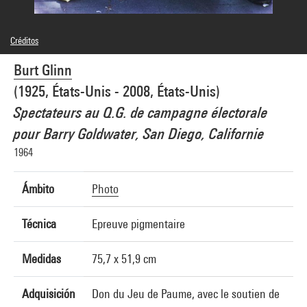
Créditos
© Burt Glinn / Magnum Photos
Burt Glinn
Créditos fotográficos : Centre Pompidou, MNAM-CCI/Bertrand Prévost/Dist.
GrandPalaisRmn
(1925, États-Unis - 2008, États-Unis)
Referencia de la imagen : 4N57670
Spectateurs au Q.G. de campagne électorale
pour Barry Goldwater, San Diego, Californie
1964
Ámbito
Photo
Técnica
Epreuve pigmentaire
Medidas
75,7 x 51,9 cm
Adquisición
Don du Jeu de Paume, avec le soutien de