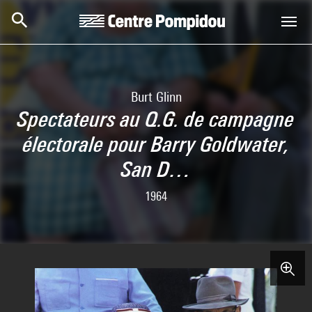
Skip to main content
Centre Pompidou
Burt Glinn
Spectateurs au Q.G. de campagne
électorale pour Barry Goldwater,
San D…
1964