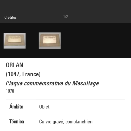
1/2
Créditos
© Adagp, Paris
Créditos fotográficos : Centre Pompidou, MNAM-CCI/Georges Meguerditchian/Dist.
GrandPalaisRmn
Referencia de la imagen : 4N07564
Difusión de la imagen :
GrandPalaisRmnPhoto
ORLAN
(1947, France)
Plaque commémorative du MesuRage
1978
Ámbito
Objet
Técnica
Cuivre gravé, comblanchien