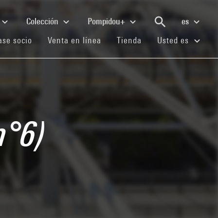
Colección
Pompidou+
es
(current)
(current)
(current)
se socio
Venta en línea
Tienda
Usted es
n°6)