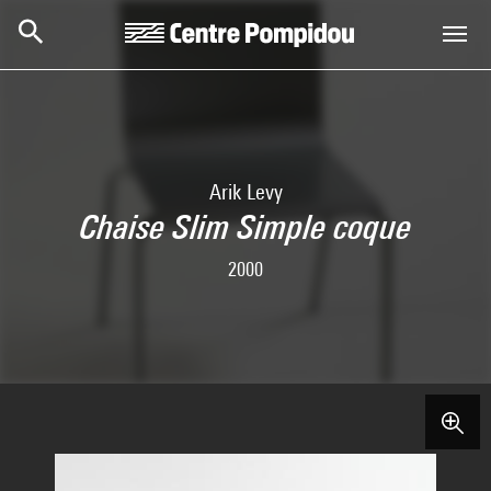
Skip to main content
Centre Pompidou
Arik Levy
Chaise Slim Simple coque
2000