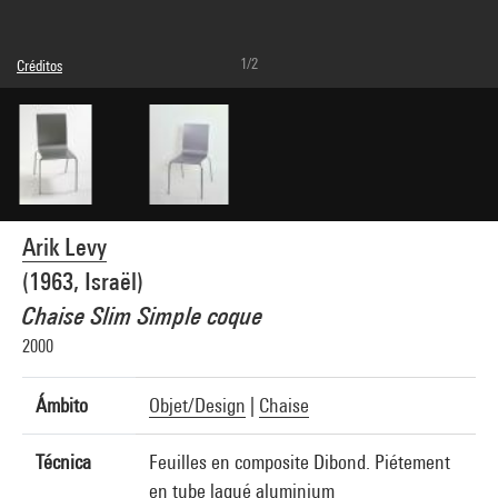
1/2
Créditos
© Arik Levy
Créditos fotográficos : Bertrand Prévost - Centre Pompidou, MNAM-CCI
Referencia de la imagen : 4N40826
Arik Levy
(1963, Israël)
Chaise Slim Simple coque
2000
Ámbito
Objet/Design
|
Chaise
Técnica
Feuilles en composite Dibond. Piétement
en tube laqué aluminium