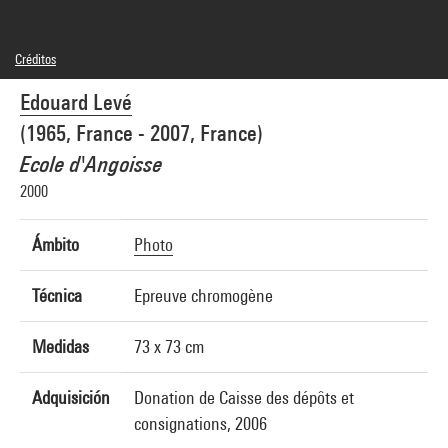
Créditos
© Alexandre Levé
Edouard Levé
Créditos fotográficos : Centre Pompidou, MNAM-CCI/Jean-Claude Planchet/Dist.
GrandPalaisRmn
(1965, France - 2007, France)
Referencia de la imagen : 4N04002
Difusión de la imagen :
Ecole d'Angoisse
GrandPalaisRmnPhoto
2000
Ámbito
Photo
Técnica
Epreuve chromogène
Medidas
73 x 73 cm
Adquisición
Donation de Caisse des dépôts et
consignations, 2006