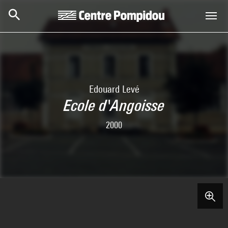
Skip to main content
Centre Pompidou
Edouard Levé
Ecole d'Angoisse
2000