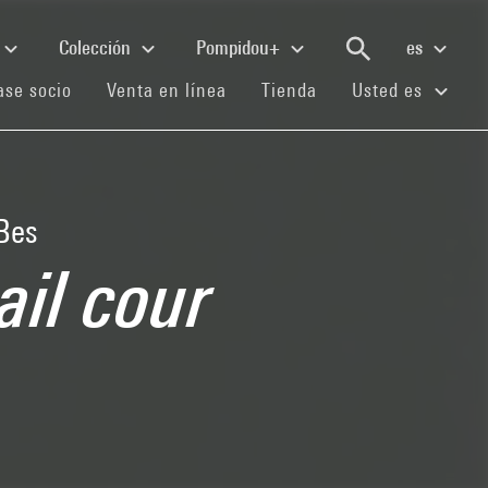
Colección
Pompidou+
es
(current)
(current)
(current)
se socio
Venta en línea
Tienda
Usted es
 Bes
ail cour