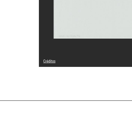
Créditos
© Carlos Ferrater, © Xavier Marti, © Juan Trias de Bes
Créditos fotográficos : Centre Pompidou, MNAM-CCI/Hervé
Referencia de la imagen : 4N23766
Difusión de la imagen :
GrandPalaisRmnPhoto
a