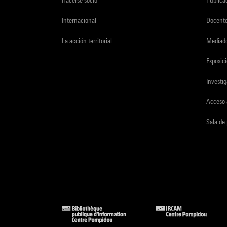
Hacerse socio
Publica
Internacional
Docent
La acción territorial
Mediado
Exposici
Investi
Acceso 
Sala de