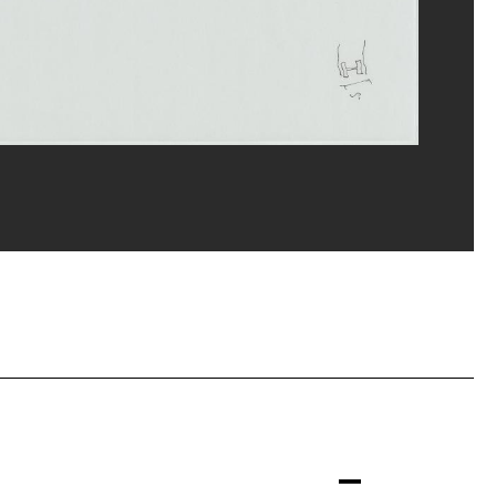
 Véronèse/Dist. GrandPalaisRmn