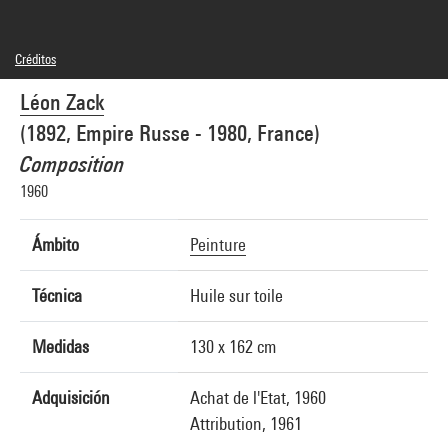
Créditos
© Adagp, Paris
Léon Zack
Créditos fotográficos : Centre Pompidou, MNAM-CCI/Philippe Migeat/Dist.
GrandPalaisRmn
(1892, Empire Russe - 1980, France)
Referencia de la imagen : 4R08249 [1989 CX 0080]
Difusión de la imagen :
Composition
GrandPalaisRmnPhoto
1960
Ámbito
Peinture
Técnica
Huile sur toile
Medidas
130 x 162 cm
Adquisición
Achat de l'Etat, 1960
Attribution, 1961