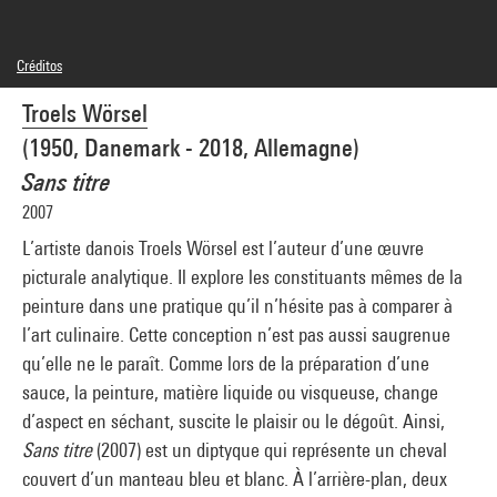
Créditos
© Troels Wörsel
Troels Wörsel
Créditos fotográficos : Centre Pompidou, MNAM-CCI/Philippe Migeat/Dist.
GrandPalaisRmn
(1950, Danemark - 2018, Allemagne)
Referencia de la imagen : 4N05972
Difusión de la imagen :
Sans titre
GrandPalaisRmnPhoto
2007
L’artiste danois Troels Wörsel est l’auteur d’une œuvre
picturale analytique. Il explore les constituants mêmes de la
peinture dans une pratique qu’il n’hésite pas à comparer à
l’art culinaire. Cette conception n’est pas aussi saugrenue
qu’elle ne le paraît. Comme lors de la préparation d’une
sauce, la peinture, matière liquide ou visqueuse, change
d’aspect en séchant, suscite le plaisir ou le dégoût. Ainsi,
Sans titre
(2007) est un diptyque qui représente un cheval
couvert d’un manteau bleu et blanc. À l’arrière-plan, deux