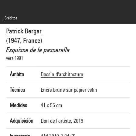
Créditos
© Patrick Berger
Patrick Berger
Créditos fotográficos : Centre Pompidou, MNAM-CCI/Hélène Mauri/Dist.
GrandPalaisRmn
(1947, France)
Referencia de la imagen : 4N35199
Difusión de la imagen :
Esquisse de la passerelle
GrandPalaisRmnPhoto
vers 1991
Ámbito
Dessin d'architecture
Técnica
Encre brune sur papier vélin
Medidas
41 x 55 cm
Adquisición
Don de l'artiste, 2019