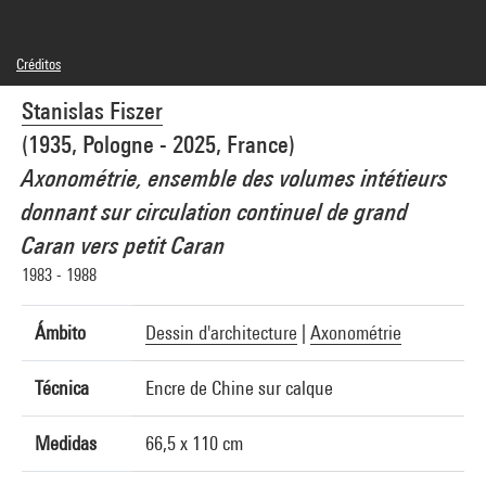
Créditos
© Stanislas Fiszer
Stanislas Fiszer
Créditos fotográficos : Centre Pompidou, MNAM-CCI/Philippe Migeat/Dist.
GrandPalaisRmn
(1935, Pologne - 2025, France)
Referencia de la imagen : 4N29267
Difusión de la imagen :
Axonométrie, ensemble des volumes intétieurs
GrandPalaisRmnPhoto
donnant sur circulation continuel de grand
Caran vers petit Caran
1983 - 1988
Ámbito
Dessin d'architecture
|
Axonométrie
Técnica
Encre de Chine sur calque
Medidas
66,5 x 110 cm