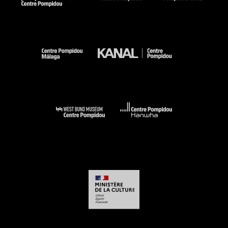
1933 : Paris, Centre Georges Pompidou, 12 juillet-6 novembre
1978 (cit. p. 56 et reprod. p. 57 (daté "1904")) . N° isbn 2-
85850-066-5
Voir la notice sur le portail de la Bibliothèque Kandinsky
Post-Impressionism. Cross-currents in European painting,
London, Royal Academy of Arts, 17 novembre 1979- 16 mars
1980 (cat. n° 228 reprod. p. 146)
Matisse et ses amis, Hiroshima, Musée des Beaux-Arts, 14
mars au 5 avril 1981 (cat. n° 94 cit.)
La nature morte et l''objet de Delacroix à Picasso : Paris,
Musée d''art et d''essai, Palais de Tokyo, n° 11, 27 mai-17
octobre 1983. - Paris : Editions de la Réunion des Musées
nationaux, 1983 (cit. et reprod. p. 12)
La Collection du Musée national d''art moderne. Catalogue