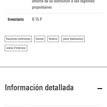
attente de sa restitution à ses légitimes
propriétaires
Inventario
R 15 P
Fauvisme (référence)
femme
fenêtre
pièce (habitation)
scène d'intérieur
Información detallada