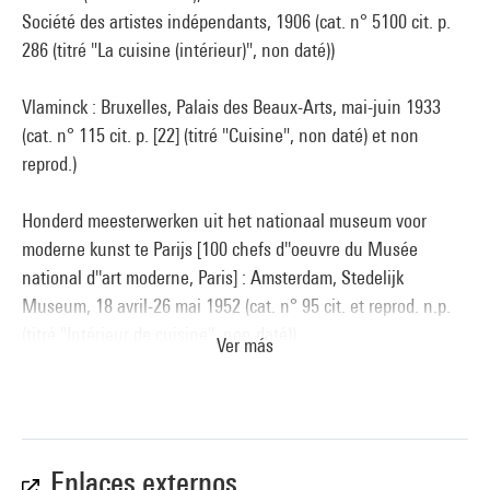
Société des artistes indépendants, 1906 (cat. n° 5100 cit. p.
286 (titré "La cuisine (intérieur)", non daté))
Vlaminck : Bruxelles, Palais des Beaux-Arts, mai-juin 1933
(cat. n° 115 cit. p. [22] (titré "Cuisine", non daté) et non
reprod.)
Honderd meesterwerken uit het nationaal museum voor
moderne kunst te Parijs [100 chefs d''oeuvre du Musée
national d''art moderne, Paris] : Amsterdam, Stedelijk
Museum, 18 avril-26 mai 1952 (cat. n° 95 cit. et reprod. n.p.
(titré "Intérieur de cuisine", non daté))
Ver más
De Bonnard à Picasso. Cinquante ans de Peinture française :
Annecy // Mâcon // Valence // Marseille // Cannes // Nîmes
// Sète // Montauban // Limoges // Orléans // Bourges
//Blois // Boulogne // Rabat // Casablanca, exposition
Enlaces externos