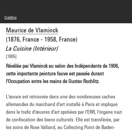
Créditos
© Adagp, Paris
Maurice de Vlaminck
Créditos fotográficos : Centre Pompidou, MNAM-CCI/Bertrand Prévost/Dist.
GrandPalaisRmn
(1876, France - 1958, France)
Referencia de la imagen : 4N54789
Difusión de la imagen :
La Cuisine (Intérieur)
GrandPalaisRmnPhoto
[1905]
Révélée par Vlaminck au salon des Indépendants de 1906,
cette importante peinture fauve est passée durant
l'Occupation entre les mains de Gustav Rochlitz.
L'œuvre est retrouvée dans une des nombreuses caches
allemandes du marchand d'art installé à Paris et impliqué
dans le trafic d'œuvres d'art spoliées par l'ERR, l'organe nazi
de confiscation des biens culturels. Elle est transférée, par
les soins de Rose Valland, au Collecting Point de Baden-