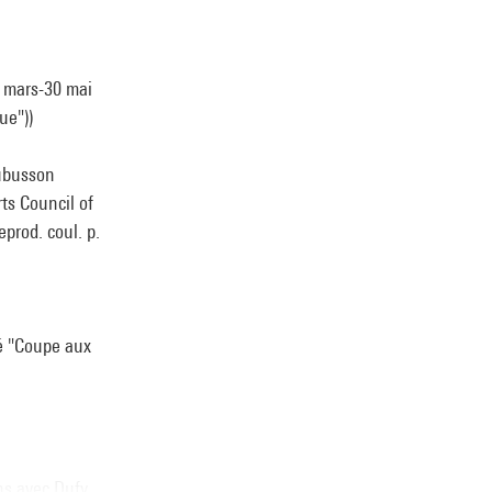
3 mars-30 mai
ue"))
Aubusson
rts Council of
eprod. coul. p.
tré "Coupe aux
ns avec Dufy,