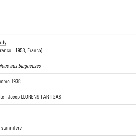
a
ufy
France - 1953, France)
leue aux baigneuses
embre 1938
te : Josep LLORENS I ARTIGAS
 stannifère