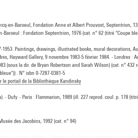
rcq-en-Baroeul, Fondation Anne et Albert Prouvost, Septentrion, 1
-Baroeul : Fondation Septentrion, 1976 (cat. n° 62 (titré "Coupe ble
-1953. Paintings, drawings, illustrated books, mural decorations, 
dres, Hayward Gallery, 9 novembre 1983-5 février 1984. - Londres : A
983 (sous la dir. de Bryan Robertson and Sarah Wilson) (cat. n° 432 r
 bleue")) . N° isbn 0-7287-0381-5
ur le portail de la Bibliothèque Kandinsky
). - Dufy. - Paris : Flammarion, 1989 (ill. 227 reprod. coul. p. 178 (ti
 Musée des Jacobins, 1992 (cat. n° 94)
sc). - Llorens Artigas : Catalogue de l''oeuvre personnel et créatio