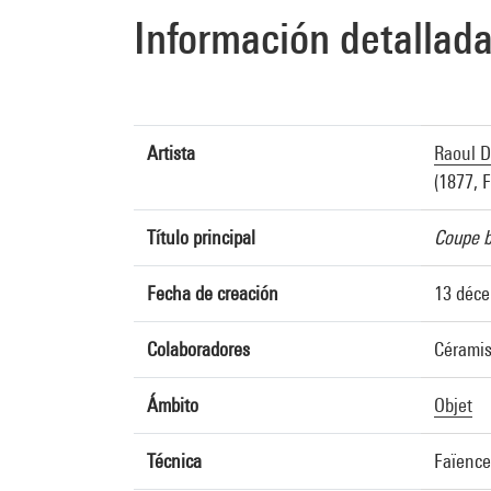
Información detallad
Artista
Raoul D
(1877, 
Título principal
Coupe b
Fecha de creación
13 déc
Colaboradores
Céramis
Ámbito
Objet
Técnica
Faïence