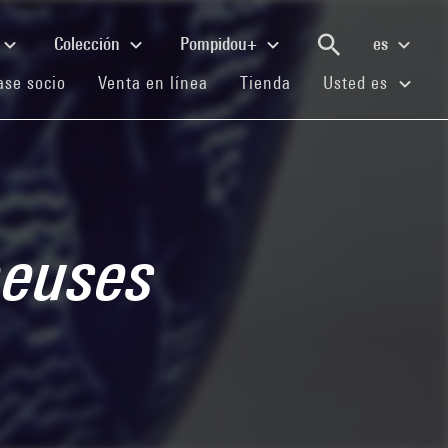
Colección
Pompidou+
es
(current)
(current)
(current)
se socio
Venta en línea
Tienda
Usted es
neuses