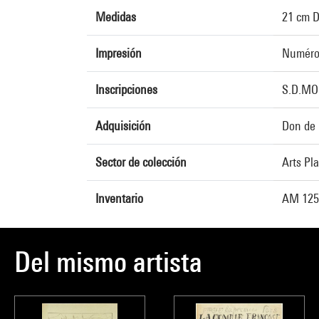
Medidas
21 cm D
Impresión
Numérot
Inscripciones
S.D.MO.N
Adquisición
Don de 
Sector de colección
Arts Pl
Inventario
AM 125
Del mismo artista