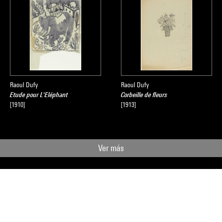
Raoul Dufy
Raoul Dufy
Etude pour L'Eléphant
Corbeille de fleurs
[1910]
[1913]
Ver más