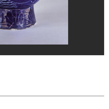
eline Hyde/Dist. GrandPalaisRmn