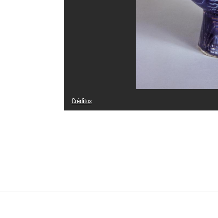
Créditos
Domaine public
Créditos fotográficos : Centre Pompidou, MNAM-CCI/Jacqu
Referencia de la imagen : 4R05672 [1983 CX 0336]
Difusión de la imagen :
GrandPalaisRmnPhoto