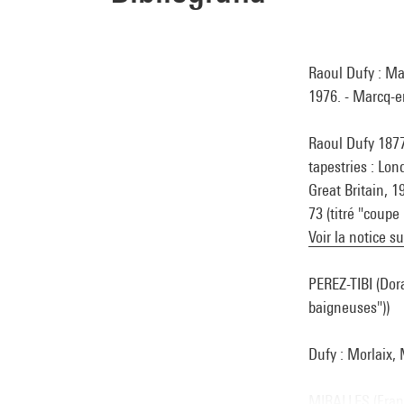
Raoul Dufy : Ma
1976. - Marcq-en
Raoul Dufy 1877
tapestries : Lon
Great Britain, 1
73 (titré "coupe
Voir la notice s
PEREZ-TIBI (Dora
baigneuses"))
Dufy : Morlaix,
MIRALLES (France