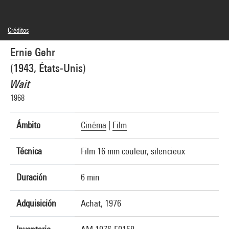
Créditos
Leyenda : Photogrammes
Ernie Gehr
© droits réservés
Créditos fotográficos : Centre Pompidou, MNAM-CCI/Service de la documentation
(1943, États-Unis)
photographique du MNAM/Dist. GrandPalaisRmn
Referencia de la imagen : 4N11644
Wait
Difusión de la imagen :
GrandPalaisRmnPhoto
1968
Ámbito
Cinéma
|
Film
Técnica
Film 16 mm couleur, silencieux
Duración
6 min
Adquisición
Achat, 1976