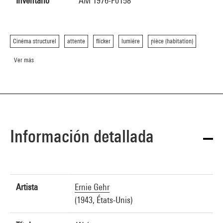
Inventario
AM 1976-F0158
Cinéma structurel
attente
flicker
lumière
pièce (habitation)
Ver más
Información detallada
Artista
Ernie Gehr
(1943, États-Unis)