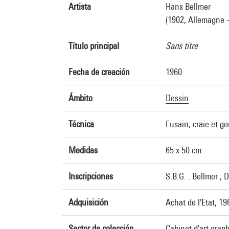
Artista
Hans Bellmer
(1902, Allemagne -
Título principal
Sans titre
Fecha de creación
1960
Ámbito
Dessin
Técnica
Fusain, craie et g
Medidas
65 x 50 cm
Inscripciones
S.B.G. : Bellmer ; 
Adquisición
Achat de l'Etat, 1
Sector de colección
Cabinet d'art grap