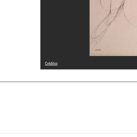
Créditos
© Adagp, Paris
Créditos fotográficos : Centre Pompidou, MNAM-CCI/Phili
Referencia de la imagen : 4R03171 [1994 CX 0602]
Difusión de la imagen :
GrandPalaisRmnPhoto
a