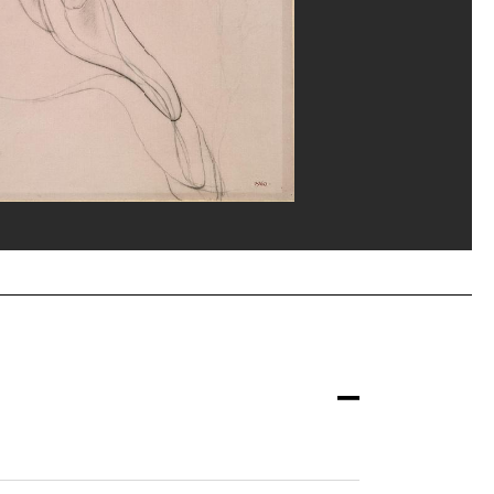
ppe Migeat/Dist. GrandPalaisRmn