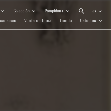
Colección
Pompidou+
es
(current)
(current)
(current)
se socio
Venta en línea
Tienda
Usted es