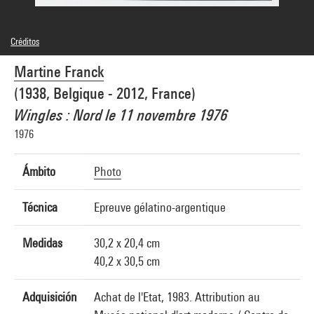
Créditos
© Martine Franck / Magnum Photos
Martine Franck
Créditos fotográficos : Centre Pompidou, MNAM-CCI/Philippe Migeat/Dist.
GrandPalaisRmn
(1938, Belgique - 2012, France)
Referencia de la imagen : 4N67393
Wingles : Nord le 11 novembre 1976
1976
Ámbito
Photo
Técnica
Epreuve gélatino-argentique
Medidas
30,2 x 20,4 cm
40,2 x 30,5 cm
Adquisición
Achat de l'Etat, 1983. Attribution au