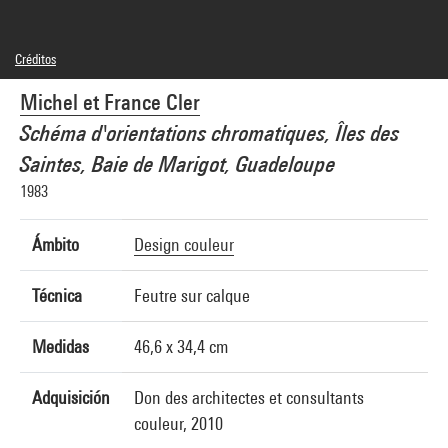
Créditos
© Michel et France Cler
Michel et France Cler
Créditos fotográficos : Centre Pompidou, MNAM-CCI/Georges Meguerditchian/Dist.
GrandPalaisRmn
Schéma d'orientations chromatiques, Îles des
Referencia de la imagen : 4N42621
Difusión de la imagen :
Saintes, Baie de Marigot, Guadeloupe
GrandPalaisRmnPhoto
1983
Ámbito
Design couleur
Técnica
Feutre sur calque
Medidas
46,6 x 34,4 cm
Adquisición
Don des architectes et consultants
couleur, 2010