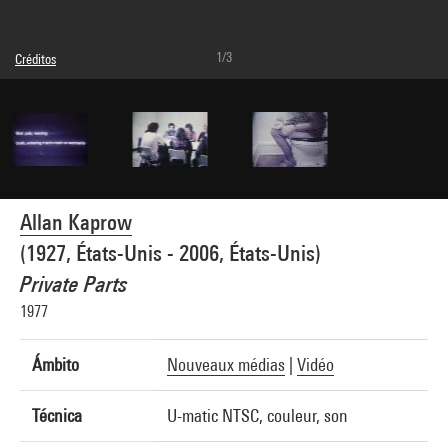
1/3
Créditos
© Allan Kaprow Estate
Créditos fotográficos : Service de la documentation photographique du MNAM -
Centre Pompidou, MNAM-CCI
Referencia de la imagen : 2A41464 [1994 CX 1073]
Allan Kaprow
(1927, États-Unis - 2006, États-Unis)
Private Parts
1977
Ámbito
Nouveaux médias
|
Vidéo
Técnica
U-matic NTSC, couleur, son