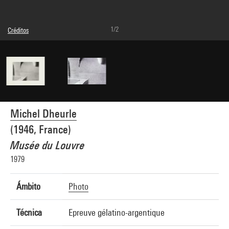
1/2
Créditos
© Michel Dheurle
Créditos fotográficos : Centre Pompidou, MNAM-CCI/Janeth Rodriguez-Garcia/Dist.
GrandPalaisRmn
Referencia de la imagen : 4Y10154
Difusión de la imagen :
GrandPalaisRmnPhoto
Michel Dheurle
(1946, France)
Musée du Louvre
1979
Ámbito
Photo
Técnica
Epreuve gélatino-argentique