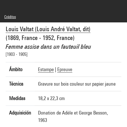
Créditos
Leyenda : Récolement, image du Musée des Beaux- Arts et d'Archéologie de
Louis Valtat (Louis André Valtat, dit)
Besançon
Domaine public
(1869, France - 1952, France)
Créditos fotográficos : Musée des Beaux-Arts et d'Archéologie de Besançon - Mairie
de Besançon
Femme assise dans un fauteuil bleu
Referencia de la imagen : 5A04475
[1903 - 1905]
Ámbito
Estampe
|
Epreuve
Técnica
Gravure sur bois couleur sur papier jaune
Medidas
18,2 x 22,3 cm
Adquisición
Donation de Adèle et George Besson,
1963