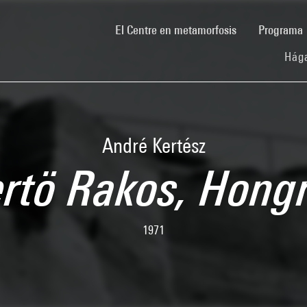
(current)
El Centre en metamorfosis
Programa
Hága
André Kertész
ertö Rakos, Hongr
1971