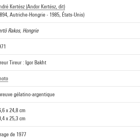
dré Kertész (Andor Kertész, dit)
1894, Autriche-Hongrie - 1985, États-Unis)
ertö Rakos, Hongrie
971
reur Tireur : Igor Bakht
hoto
preuve gélatino-argentique
6,6 x 24,8 cm
0,4 x 25,3 cm
irage de 1977