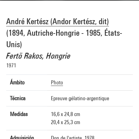
André Kertész (Andor Kertész, dit)
(1894, Autriche-Hongrie - 1985, États-
Unis)
Fertö Rakos, Hongrie
1971
Ámbito
Photo
Técnica
Epreuve gélatino-argentique
Medidas
16,6 x 24,8 cm
20,4 x 25,3 cm
Adquisición
Don de l'artiste, 1978