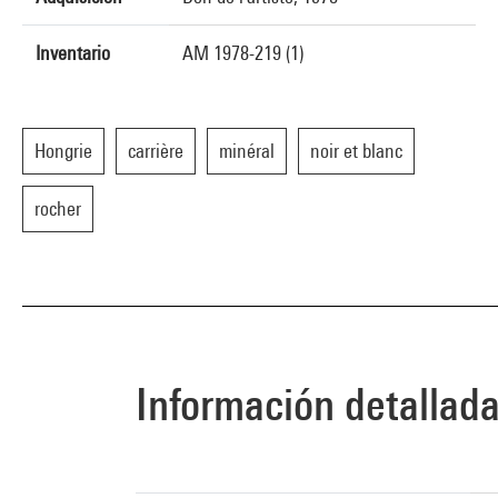
Inventario
AM 1978-219 (1)
Hongrie
carrière
minéral
noir et blanc
rocher
Información detallad