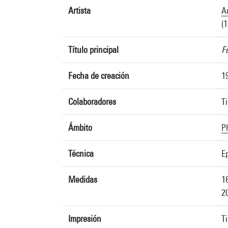
Artista
An
(
Título principal
F
Fecha de creación
1
Colaboradores
Ti
Ámbito
P
Técnica
E
Medidas
1
2
Impresión
T