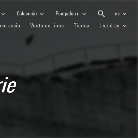
Colección
Pompidou+
es
(current)
(current)
(current)
se socio
Venta en línea
Tienda
Usted es
ie