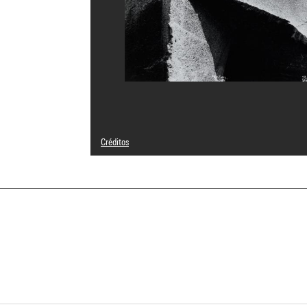
Créditos
© RMN-Grand Palais
Créditos fotográficos : Philippe Migeat - Centre Pompido
Referencia de la imagen : 4N10832
a