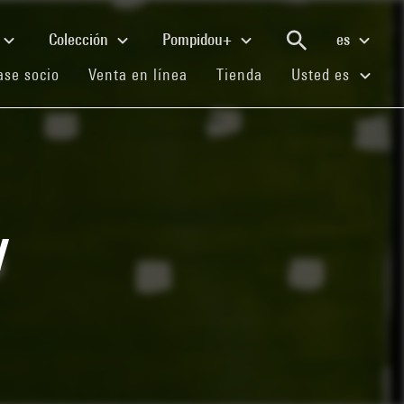
Colección
Pompidou+
es
(current)
(current)
(current)
se socio
Venta en línea
Tienda
Usted es
u