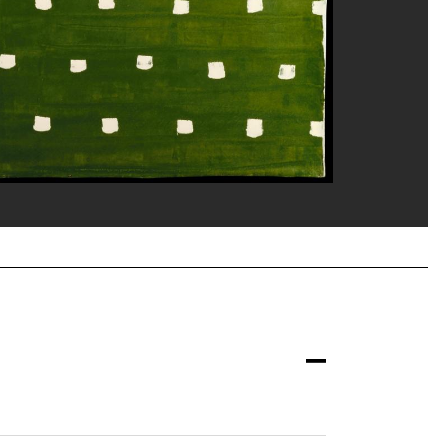
ppe Migeat/Dist. GrandPalaisRmn