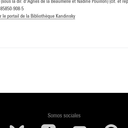
sous la dir. d''Agnès de la Beaumelle et Nadine Pouillon) (cit. et rep
2-85850-908-5
ur le portail de la Bibliothèque Kandinsky
Somos sociales