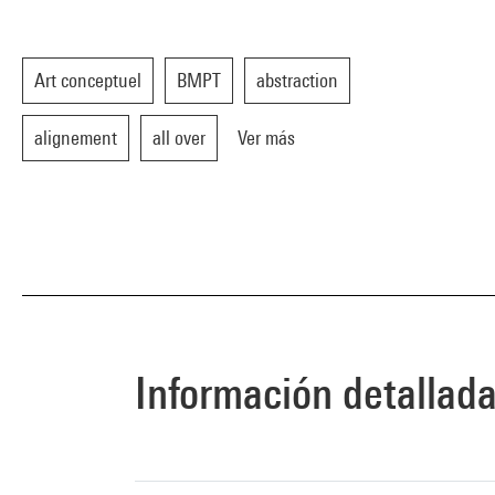
Art conceptuel
BMPT
abstraction
alignement
all over
Ver más
Información detallad