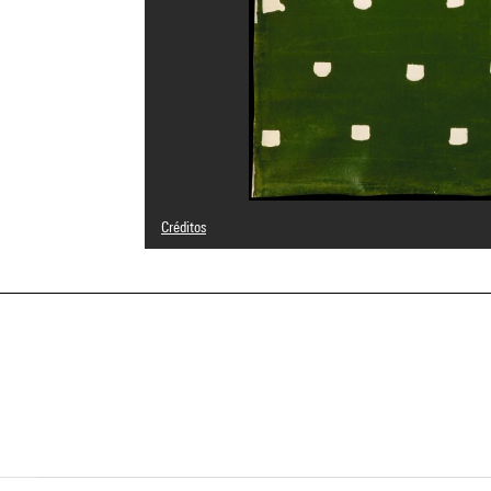
Créditos
© Niele Toroni
Créditos fotográficos : Centre Pompidou, MNAM-CCI/Phili
Referencia de la imagen : 4R15401 [1990 CX 0474]
a