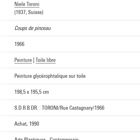
Niele Toroni
(1937, Suisse)
Coups de pinceau
1966
Peinture
|
Toile libre
Peinture glycérophtalique sur toile
198,5 x 195,5 cm
S.D.R.B.DR. : TORONI/Rue Castagnary/1966
Achat, 1990
Arts Plastiques - Contemporain