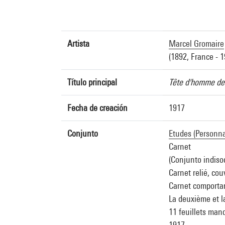
Artista
Marcel Gromaire
(1892, France - 1
Título principal
Tête d'homme de 
Fecha de creación
1917
Conjunto
Etudes (Personna
Carnet
(Conjunto indiso
Carnet relié, cou
Carnet comportan
La deuxième et l
11 feuillets man
1917