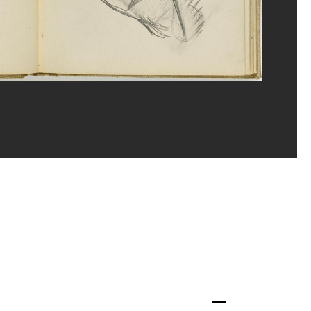
e Mauri/Dist. GrandPalaisRmn