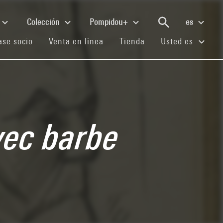
Colección
Pompidou+
es
(current)
(current)
(current)
se socio
Venta en línea
Tienda
Usted es
vec barbe