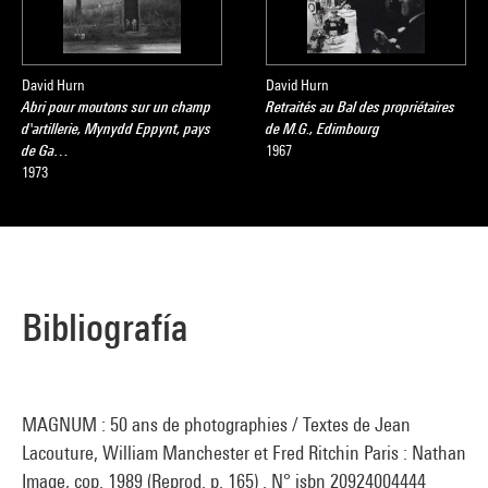
David Hurn
David Hurn
Abri pour moutons sur un champ
Retraités au Bal des propriétaires
d'artillerie, Mynydd Eppynt, pays
de M.G., Edimbourg
de Ga…
1967
1973
Bibliografía
MAGNUM : 50 ans de photographies / Textes de Jean
Lacouture, William Manchester et Fred Ritchin Paris : Nathan
Image, cop. 1989 (Reprod. p. 165) . N° isbn 20924004444