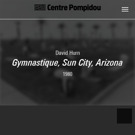
Skip to main content
Centre Pompidou
David Hurn
Gymnastique, Sun City, Arizona
1980