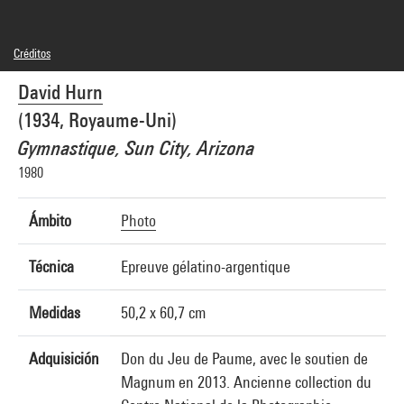
Créditos
© David Hurn / Magnum Photos
David Hurn
Créditos fotográficos : Centre Pompidou, MNAM-CCI/Bertrand Prévost/Dist.
GrandPalaisRmn
(1934, Royaume-Uni)
Referencia de la imagen : 4N59208
Gymnastique, Sun City, Arizona
1980
Ámbito
Photo
Técnica
Epreuve gélatino-argentique
Medidas
50,2 x 60,7 cm
Adquisición
Don du Jeu de Paume, avec le soutien de
Magnum en 2013. Ancienne collection du