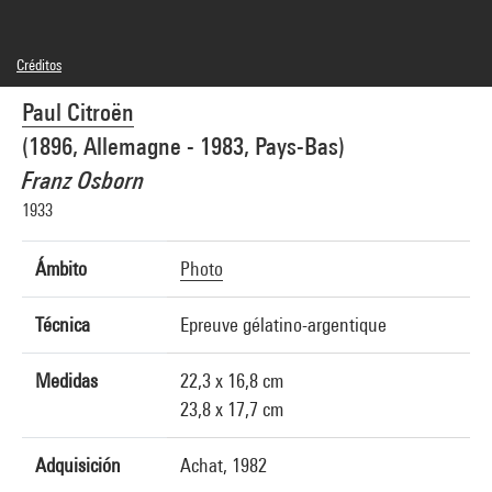
Créditos
© Adagp, Paris
Paul Citroën
Créditos fotográficos : Centre Pompidou, MNAM-CCI/Georges Meguerditchian/Dist.
GrandPalaisRmn
(1896, Allemagne - 1983, Pays-Bas)
Referencia de la imagen : 4N59425
Difusión de la imagen :
Franz Osborn
GrandPalaisRmnPhoto
1933
Ámbito
Photo
Técnica
Epreuve gélatino-argentique
Medidas
22,3 x 16,8 cm
23,8 x 17,7 cm
Adquisición
Achat, 1982