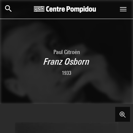
Skip to main content
Centre Pompidou
Paul Citroën
Franz Osborn
1933