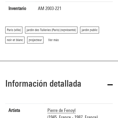
Inventario
AM 2003-221
Paris (ville)
jardin des Tuileries (Paris) (représenté)
jardin public
noir et blanc
projecteur
Ver más
Información detallada
Artista
Pierre de Fenoyl
(1945, France - 1987, France)