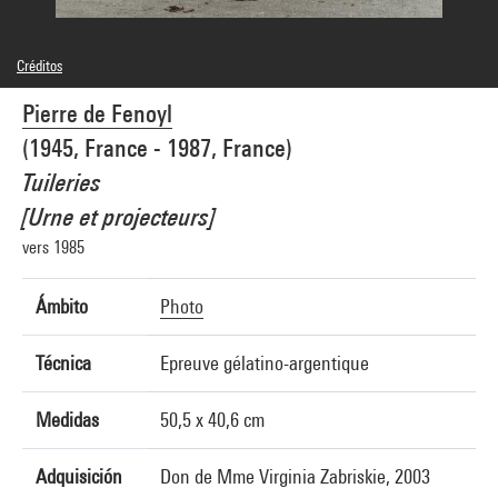
Créditos
© Pierre de Fenoyl
Pierre de Fenoyl
Créditos fotográficos : Centre Pompidou, MNAM-CCI/Philippe Migeat/Dist.
GrandPalaisRmn
(1945, France - 1987, France)
Referencia de la imagen : 4F70063 [2001 CX 0206]
Difusión de la imagen :
Tuileries
GrandPalaisRmnPhoto
[Urne et projecteurs]
vers 1985
Ámbito
Photo
Técnica
Epreuve gélatino-argentique
Medidas
50,5 x 40,6 cm
Adquisición
Don de Mme Virginia Zabriskie, 2003