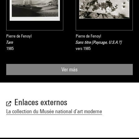
Pierre de Fenoyl
Pierre de Fenoyl
Tarn
Sans titre [Paysage, U.S.A.?]
1985
vers 1985
Ver más
Enlaces externos
La collection du Musée national d’art moderne