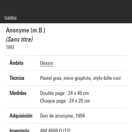
Créditos
© droits réservés
Anonyme (m.B.)
Créditos fotográficos : Bertrand Prévost - Centre Pompidou, MNAM-CCI
Referencia de la imagen : 4N85243
(Sans titre)
Difusión de la imagen :
GrandPalaisRmnPhoto
1993
Ámbito
Dessin
Técnica
Pastel gras, mine graphite, stylo-bille noir
Medidas
Double page : 24 x 40 cm
Chaque page : 24 x 20 cm
Adquisición
Don de anonyme, 1994
Inventario
AM 4668 D (12)