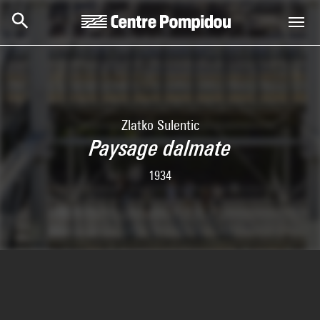
Skip to main content
Centre Pompidou
Zlatko Sulentic
Paysage dalmate
1934