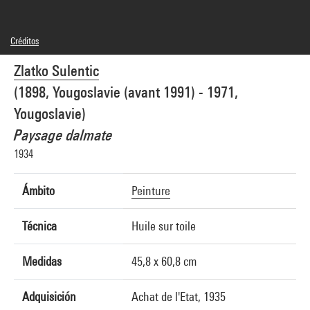
Créditos
© droits réservés
Zlatko Sulentic
Créditos fotográficos : Centre Pompidou, MNAM-CCI/Bertrand Prévost/Dist.
GrandPalaisRmn
(1898, Yougoslavie (avant 1991) - 1971,
Referencia de la imagen : 4N61484
Yougoslavie)
Paysage dalmate
1934
Ámbito
Peinture
Técnica
Huile sur toile
Medidas
45,8 x 60,8 cm
Adquisición
Achat de l'Etat, 1935