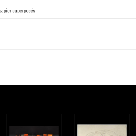
 papier superposés
0