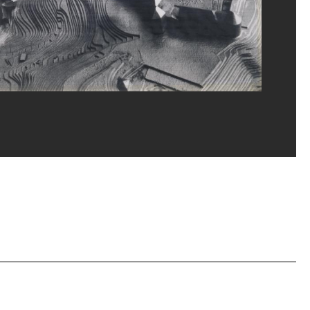
ges Meguerditchian/Dist. GrandPalaisRmn