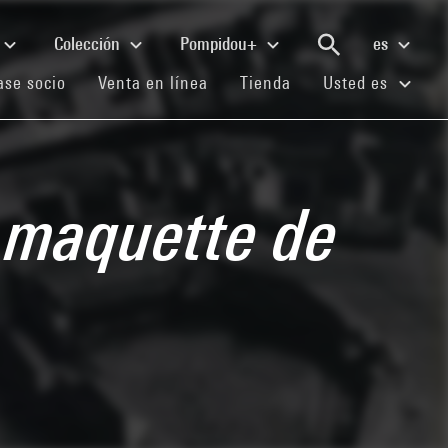
Colección
Pompidou+
es
(current)
(current)
(current)
se socio
Venta en línea
Tienda
Usted es
a maquette de