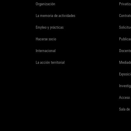
Organización
Privati
La memoria de actividades
Contrato
Empleo y prácticas
Solicit
Hacerse socio
Publica
Internacional
Docent
La acción territorial
Mediado
Exposici
Investi
Acceso 
Sala de