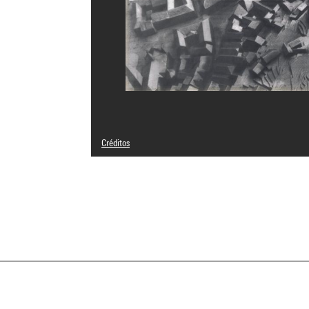
Créditos
© Christos Papoulias
Créditos fotográficos : Centre Pompidou, MNAM-CCI/Geor
Referencia de la imagen : 4F31095 [2002 CX 3273]
Difusión de la imagen :
GrandPalaisRmnPhoto