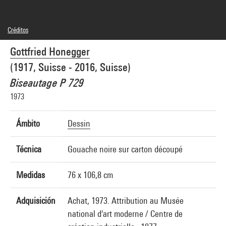
Créditos
© Gottfried Honegger Estate
Gottfried Honegger
Créditos fotográficos : Centre Pompidou, MNAM-CCI/Georges Meguerditchian/Dist.
GrandPalaisRmn
(1917, Suisse - 2016, Suisse)
Referencia de la imagen : 4N69888
Difusión de la imagen :
Biseautage P 729
GrandPalaisRmnPhoto
1973
Ámbito
Dessin
Técnica
Gouache noire sur carton découpé
Medidas
76 x 106,8 cm
Adquisición
Achat, 1973. Attribution au Musée
national d'art moderne / Centre de