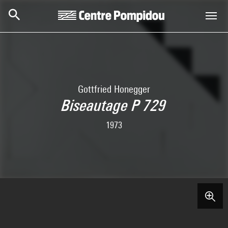
Skip to main content
Centre Pompidou
Gottfried Honegger
Biseautage P 729
1973