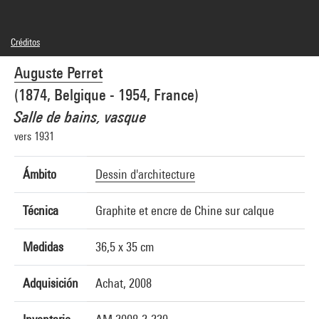
Créditos
Domaine public
Auguste Perret
Créditos fotográficos : Centre Pompidou, MNAM-CCI/Jean-Claude Planchet/Dist.
GrandPalaisRmn
(1874, Belgique - 1954, France)
Referencia de la imagen : 4N23653
Difusión de la imagen :
Salle de bains, vasque
GrandPalaisRmnPhoto
vers 1931
Ámbito
Dessin d'architecture
Técnica
Graphite et encre de Chine sur calque
Medidas
36,5 x 35 cm
Adquisición
Achat, 2008