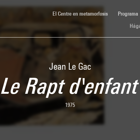
(current)
El Centre en metamorfosis
Programa
Hága
Jean Le Gac
Le Rapt d'enfant
1975