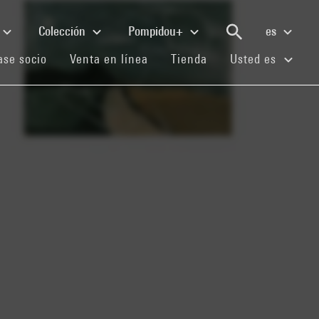
Colección
Pompidou+
es
(current)
(current)
(current)
se socio
Venta en línea
Tienda
Usted es