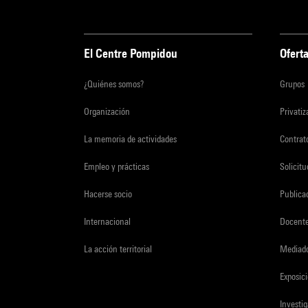
El Centre Pompidou
Oferta
¿Quiénes somos?
Grupos
Organización
Privati
La memoria de actividades
Contrato
Empleo y prácticas
Solicit
Hacerse socio
Publica
Internacional
Docent
La acción territorial
Mediado
Exposici
Investi