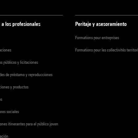
 a los profesionales
Peritaje y asesoramiento
Formations pour entreprises
zaciones
Formations pour les collectivités territor
s públicos y licitaciones
udes de préstamo y reproducciones
ciones y productos
es
res sociales
ones itinerantes para el público joven
gación