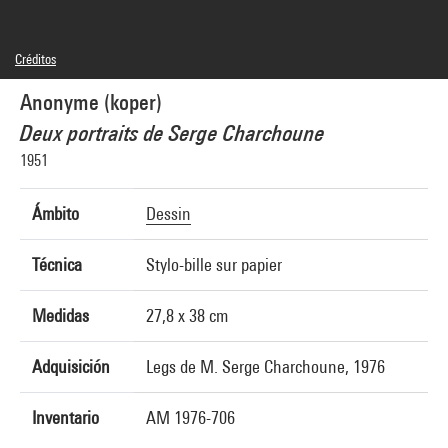
Créditos
© droits réservés
Anonyme (koper)
Créditos fotográficos : Centre Pompidou, MNAM-CCI/Philippe Migeat/Dist.
GrandPalaisRmn
Deux portraits de Serge Charchoune
Referencia de la imagen : 4N66072
Difusión de la imagen :
1951
GrandPalaisRmnPhoto
Ámbito
Dessin
Técnica
Stylo-bille sur papier
Medidas
27,8 x 38 cm
Adquisición
Legs de M. Serge Charchoune, 1976
Inventario
AM 1976-706