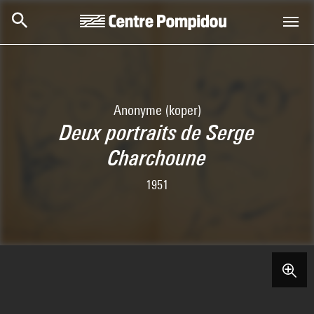
Skip to main content
Centre Pompidou
Anonyme (koper)
Deux portraits de Serge
Charchoune
1951