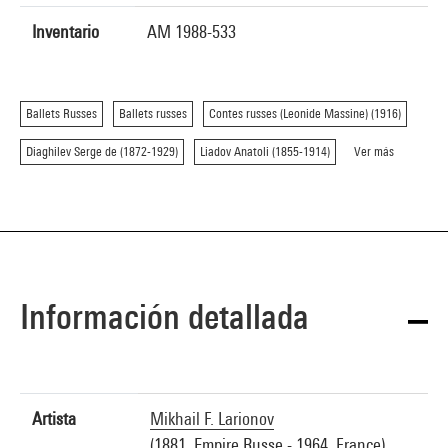
Inventario
AM 1988-533
Ballets Russes
Ballets russes
Contes russes (Leonide Massine) (1916)
Diaghilev Serge de (1872-1929)
Liadov Anatoli (1855-1914)
Ver más
Información detallada
Artista
Mikhail F. Larionov
(1881, Empire Russe - 1964, France)