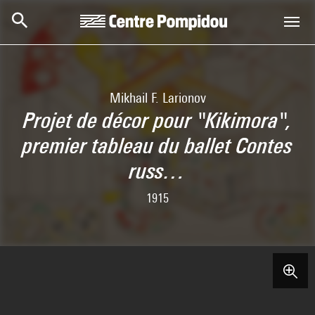
Skip to main content
Centre Pompidou
Mikhail F. Larionov
Projet de décor pour "Kikimora",
premier tableau du ballet Contes
russ…
1915