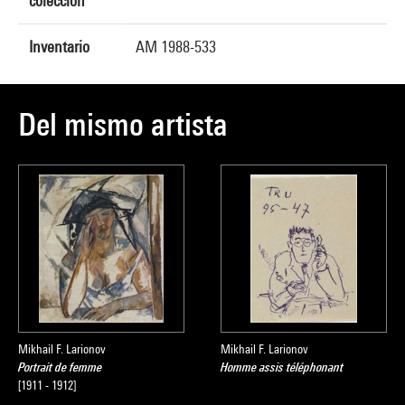
colección
Inventario
AM 1988-533
Del mismo artista
Mikhail F. Larionov
Mikhail F. Larionov
Portrait de femme
Homme assis téléphonant
[1911 - 1912]