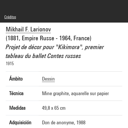
Créditos
© Adagp, Paris
Mikhail F. Larionov
Créditos fotográficos : Centre Pompidou, MNAM-CCI/Philippe Migeat/Dist.
GrandPalaisRmn
(1881, Empire Russe - 1964, France)
Referencia de la imagen : 4R14935 [1992 CX 0020]
Difusión de la imagen :
Projet de décor pour "Kikimora", premier
GrandPalaisRmnPhoto
tableau du ballet Contes russes
1915
Ámbito
Dessin
Técnica
Mine graphite, aquarelle sur papier
Medidas
49,8 x 65 cm
Adquisición
Don de anonyme, 1988