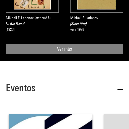
Mikhail F. Larionov (attribué à)
Mikhail F. Larionov
Le Bal Banal
(Sans titre)
[1923]
vers 1928
Ver más
Eventos