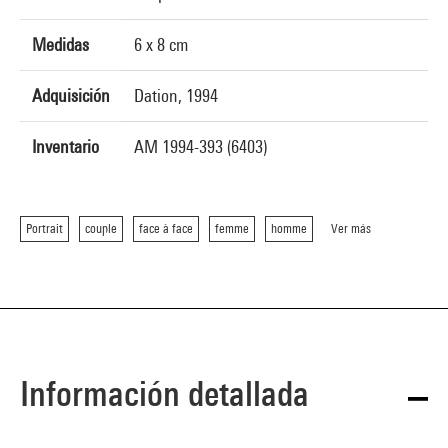
Medidas
6 x 8 cm
Adquisición
Dation, 1994
Inventario
AM 1994-393 (6403)
Portrait
couple
face à face
femme
homme
Ver más
Información detallada