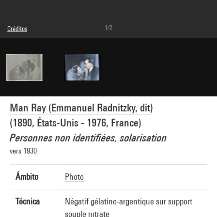
1/2
Créditos
© Man Ray Trust / Adagp, Paris
Referencia de la imagen : 4G06403
Man Ray (Emmanuel Radnitzky, dit)
(1890, États-Unis - 1976, France)
Personnes non identifiées, solarisation
vers 1930
Ámbito
Photo
Técnica
Négatif gélatino-argentique sur support
souple nitrate