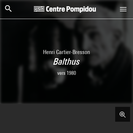
Skip to main content
Centre Pompidou
Henri Cartier-Bresson
Balthus
vers 1980