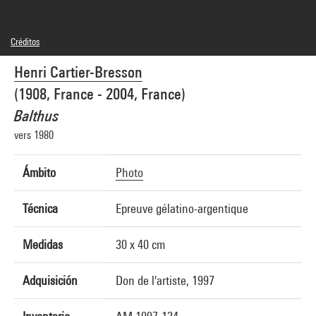
Créditos
© Henri Cartier-Bresson / Magnum Photos
Henri Cartier-Bresson
Créditos fotográficos : Centre Pompidou, MNAM-CCI/Jean-Claude Planchet/Dist.
GrandPalaisRmn
(1908, France - 2004, France)
Referencia de la imagen : 4R10518 [1998 CX 0757]
Balthus
vers 1980
Ámbito
Photo
Técnica
Epreuve gélatino-argentique
Medidas
30 x 40 cm
Adquisición
Don de l'artiste, 1997