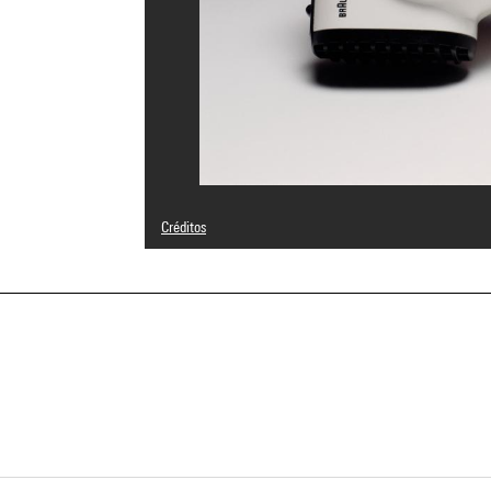
Créditos
© Braun Gmbh
Créditos fotográficos : Centre Pompidou, MNAM-CCI/Geor
Referencia de la imagen : 4R04637 [1995 CX 7046]
a