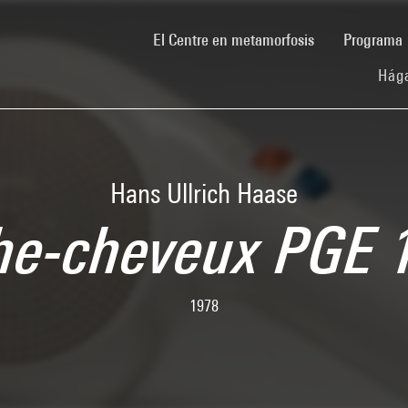
(current)
El Centre en metamorfosis
Programa
Hága
Hans Ullrich Haase
he-cheveux PGE 
1978