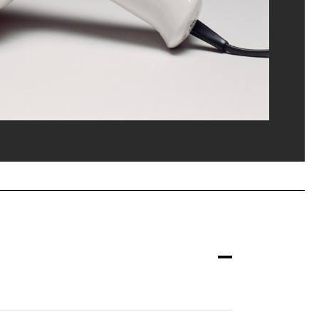
ges Meguerditchian/Dist. GrandPalaisRmn