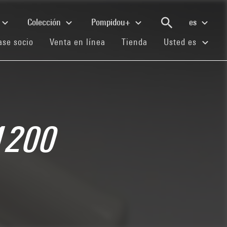
Colección
Pompidou+
es
(current)
(current)
(current)
se socio
Venta en línea
Tienda
Usted es
1200