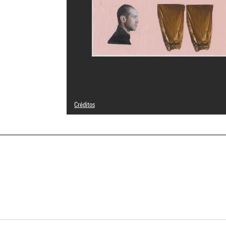
Créditos
© Georges Tony Stoll
Créditos fotográficos : Centre Pompidou, MNAM-CCI/Geor
Referencia de la imagen : 4N77899
Difusión de la imagen :
GrandPalaisRmnPhoto
a