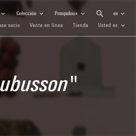
Colección
Pompidou+
es
(current)
(current)
(current)
se socio
Venta en línea
Tienda
Usted es
Aubusson"