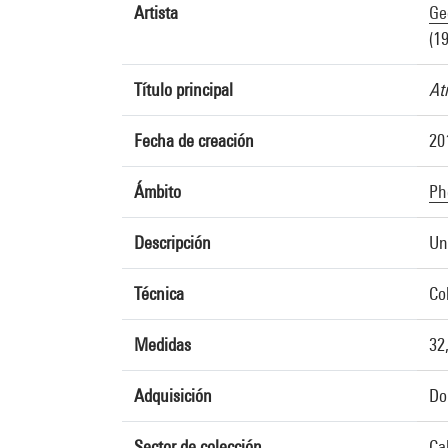
Artista
Ge
(1
Título principal
At
Fecha de creación
20
Ámbito
Ph
Descripción
Un
Técnica
Co
Medidas
32
Adquisición
Do
Sector de colección
Ca