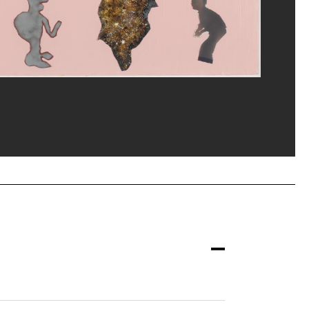
ges Meguerditchian/Dist. GrandPalaisRmn