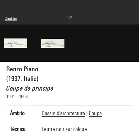
1/2
Créditos
© Adagp, Paris
Créditos fotográficos : Centre Pompidou, MNAM-CCI/Joseph Banderet/Dist.
GrandPalaisRmn
Referencia de la imagen : 4N37270
Difusión de la imagen :
GrandPalaisRmnPhoto
Renzo Piano
(1937, Italie)
Coupe de principe
1991 - 1998
Ámbito
Dessin d'architecture
|
Coupe
Técnica
Feutre noir sur calque