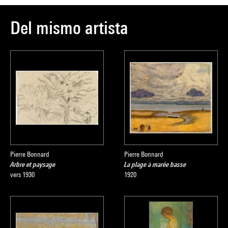
Extrait du catalogue
Collection art moderne - La collection du
Centre Pompidou, Musée national d’art moderne
, sous la
Del mismo artista
direction de Brigitte Leal, Paris, Centre Pompidou, 2007
Pierre Bonnard
Pierre Bonnard
Arbre et paysage
La plage à marée basse
vers 1930
1920