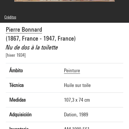
Créditos
Domaine public
Pierre Bonnard
Créditos fotográficos : Centre Pompidou, MNAM-CCI/Bertrand Prévost/Dist.
GrandPalaisRmn
(1867, France - 1947, France)
Referencia de la imagen : 4Y06785
Difusión de la imagen :
Nu de dos à la toilette
GrandPalaisRmnPhoto
[hiver 1934]
Ámbito
Peinture
Técnica
Huile sur toile
Medidas
107,3 x 74 cm
Adquisición
Dation, 1989