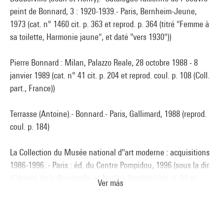
peint de Bonnard, 3 : 1920-1939.- Paris, Bernheim-Jeune,
1973 (cat. n° 1460 cit. p. 363 et reprod. p. 364 (titré "Femme à
sa toilette, Harmonie jaune", et daté "vers 1930"))
Pierre Bonnard : Milan, Palazzo Reale, 28 octobre 1988 - 8
janvier 1989 (cat. n° 41 cit. p. 204 et reprod. coul. p. 108 (Coll.
part., France))
Terrasse (Antoine).- Bonnard.- Paris, Gallimard, 1988 (reprod.
coul. p. 184)
La Collection du Musée national d''art moderne : acquisitions
1986-1996. - Paris : éd. du Centre Pompidou, 1996 (sous la dir.
d''Agnès de la Beaumelle et Nadine Pouillon) (cit. p. 68 et
Ver más
reprod. coul. p. 69) . N° isbn 2-85850-908-5
Voir la notice sur le portail de la Bibliothèque Kandinsky