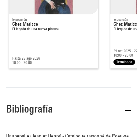
Exposición
Exposición
Chez Matisse
Chez Matis
El legado de una nueva pintura
El legado de un
29 oct 2025 - 2
10:00 - 20:00
Hasta 23 ago 2026
Terminado
10:00 - 20:00
Bibliografía
Dauberville (Jean et Henry).- Catalogue raisonné de l''oeuvre