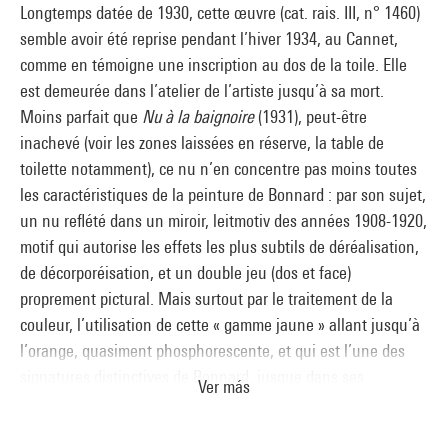
Longtemps datée de 1930, cette œuvre (cat. rais. III, n° 1460)
semble avoir été reprise pendant l’hiver 1934, au Cannet,
comme en témoigne une inscription au dos de la toile. Elle
est demeurée dans l’atelier de l’artiste jusqu’à sa mort.
Moins parfait que
Nu à la baignoire
(1931), peut-être
inachevé (voir les zones laissées en réserve, la table de
toilette notamment), ce nu n’en concentre pas moins toutes
les caractéristiques de la peinture de Bonnard : par son sujet,
un nu reflété dans un miroir, leitmotiv des années 1908-1920,
motif qui autorise les effets les plus subtils de déréalisation,
de décorporéisation, et un double jeu (dos et face)
proprement pictural. Mais surtout par le traitement de la
couleur, l’utilisation de cette « gamme jaune » allant jusqu’à
l’orange, quasiment phosphorescente, et qui est l’une des
signatures distinctives de Bonnard, jusque dans ses
Ver más
dernières années. Disséminée comme un pollen, brûlante, la
couleur transmue la banalité du motif. Elle renverse les