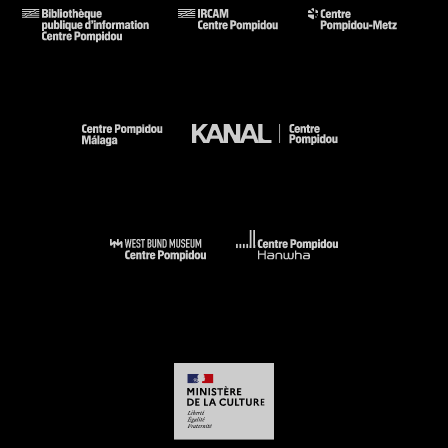
dir. de Benno Tempel) (cit. et reprod. coul. p. 140-141) . N°
isbn 978-94-6130-033-1
Voir la notice sur le portail de la Bibliothèque Kandinsky
Pierre Bonnard. Les nus de Marthe, sa muse, son modèle :
Saint-Tropez, L''Annonciade, musée de Saint-Tropez, 15 mars
-23 juin 2014. - Saint-Tropez, L''Annonciade, musée de Saint-
Tropez, 2014 (cit. p. 6 et reprod. coul. p. 69)
Pierre Bonnard : (1867-1947) : peindre l''Arcadie : Paris,
Musée d''Orsay, 17 mars-19 juillet 2015// Madrid, Fundacion
MAPFRE, 10 septembre 2015-6 janvier 2016 // San Francisco,
Fine Arts Museum of San Francisco, 6 février-15 mai 2016. -
Paris : Musée d''Orsay; Malakoff : Hazan (sous la dir. de Guy
Cogeval, Isabelle Cahn) (cat. n° 69 reprod. coul. p. 158) . N°
isbn 9782754108157
Voir la notice sur le portail de la Bibliothèque Kandinsky