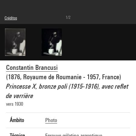
1/2
Créditos
© Succession Brancusi - All rights reserved (Adagp)
Créditos fotográficos : Centre Pompidou, MNAM-CCI/Philippe Migeat/Dist.
GrandPalaisRmn
Referencia de la imagen : 4N87275
Difusión de la imagen :
GrandPalaisRmnPhoto
Constantin Brancusi
(1876, Royaume de Roumanie - 1957, France)
Princesse X, bronze poli (1915-1916), avec reflet
de verrière
vers 1930
Ámbito
Photo
Técnica
Epreuve gélatino-argentique