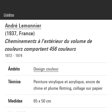
Créditos
Leyenda : Planche d
André Lemonnier
© Adagp, Paris
Créditos fotográficos : Georges Meguerditchian - Centre Pompidou, MNAM-CCI
(1937, France)
Referencia de la imagen : 4N43007
Cheminements à l'extérieur du volume de
couleurs comportant 456 couleurs
1972 - 1974
Ámbito
Design couleur
Técnica
Peinture vinylique et acrylique, encre de
chine et plume Rotring, collage sur papier
Medidas
65 x 50 cm