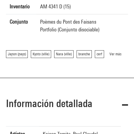
Inventario
AM 4341 D (15)
Conjunto
Poèmes du Pont des Faisans
Portfolio (Conjunto disociable)
Japon (pays)
Kyoto (ville)
Nara (ville)
branche
cerf
Ver más
Información detallada
Artistas
Keisen Tomita, Paul Claudel