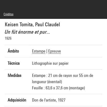
Créditos
Domaine public, © droits réservés
Keisen Tomita, Paul Claudel
Créditos fotográficos : Centre Pompidou, MNAM-CCI/Audrey Laurans/Dist.
GrandPalaisRmn
Un fût énorme et pur...
Referencia de la imagen : 4N89491
Difusión de la imagen :
1926
GrandPalaisRmnPhoto
Ámbito
Estampe
|
Epreuve
Técnica
Lithographie sur papier
Medidas
Estampe : 21 cm de rayon sur 55 cm de
longueur (éventail)
Feuille : 63,6 x 37,6 cm (montage)
Adquisición
Don de l'artiste, 1927