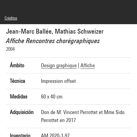
Créditos
© droits réservés, © Mathias Schweizer
Jean-Marc Ballée, Mathias Schweizer
Créditos fotográficos : Centre Pompidou, MNAM-CCI/Hélène Mauri/Dist.
GrandPalaisRmn
Affiche Rencontres chorégraphiques
Referencia de la imagen : 4N46938
2004
Ámbito
Design graphique
|
Affiche
Técnica
Impression offset
Medidas
60 x 40 cm
Adquisición
Don de M. Vincent Perrottet et Mme Sido
Perrottet en 2017
Inventario
AM 2020-1-97