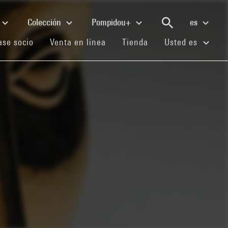
Colección
Pompidou+
es
(current)
(current)
(current)
se socio
Venta en línea
Tienda
Usted es