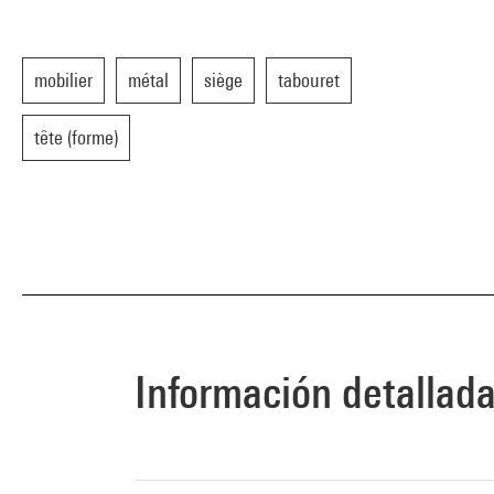
mobilier
métal
siège
tabouret
tête (forme)
Información detallad