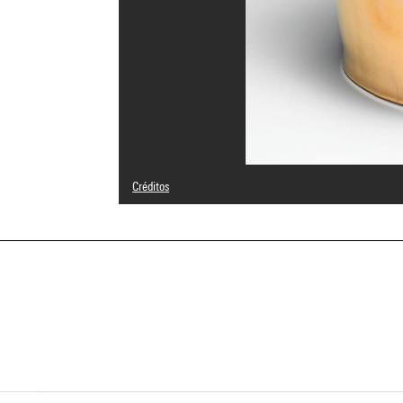
Créditos
© Philippe Starck
Créditos fotográficos : Georges Meguerditchian - Centre
Referencia de la imagen : 4N40641
a