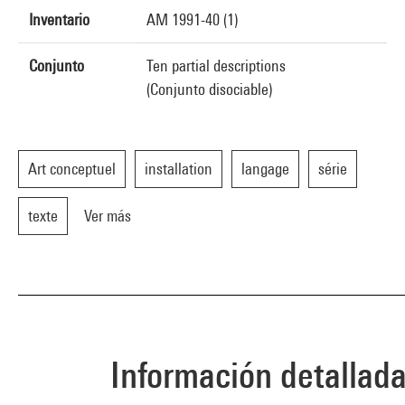
Inventario
AM 1991-40 (1)
Conjunto
Ten partial descriptions
(Conjunto disociable)
Art conceptuel
installation
langage
série
texte
Ver más
Información detallad