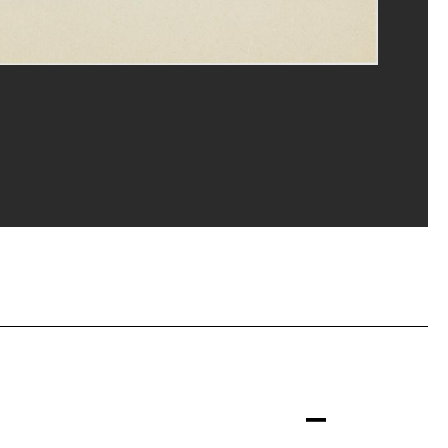
u, MNAM-CCI