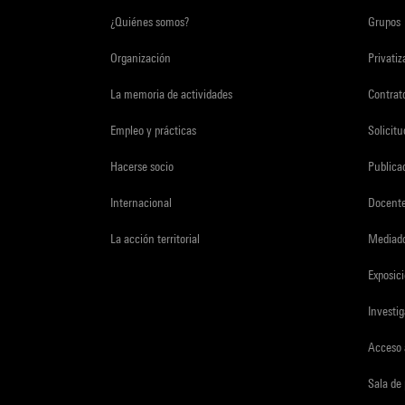
¿Quiénes somos?
Grupos
Organización
Privati
La memoria de actividades
Contrato
Empleo y prácticas
Solicit
Hacerse socio
Publica
Internacional
Docent
La acción territorial
Mediado
Exposici
Investi
Acceso 
Sala de