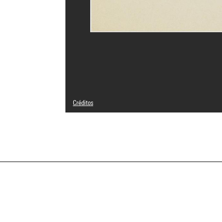
Créditos
© Adagp, Paris
Créditos fotográficos : Audrey Laurans - Centre Pompido
Referencia de la imagen : 4N94321
Difusión de la imagen :
GrandPalaisRmnPhoto
a