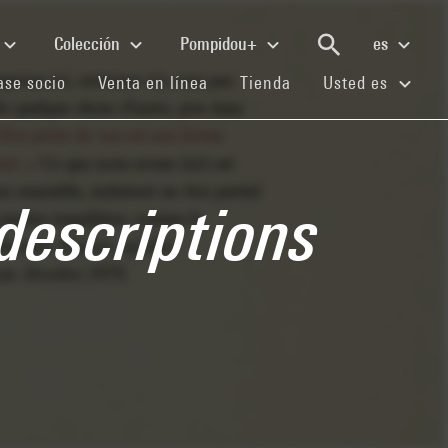
Colección
Pompidou+
es
(current)
(current)
(current)
se socio
Venta en línea
Tienda
Usted es
 descriptions