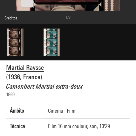
1/2
Créditos
Leyenda : Photogrammes
© Adagp, Paris
Créditos fotográficos : Centre Pompidou, MNAM-CCI/Hervé Véronèse/Dist.
GrandPalaisRmn
Referencia de la imagen : 4N53478
Difusión de la imagen :
GrandPalaisRmnPhoto
Martial Raysse
(1936, France)
Camenbert Martial extra-doux
1969
Ámbito
Cinéma
|
Film
Técnica
Film 16 mm couleur, son, 13'29